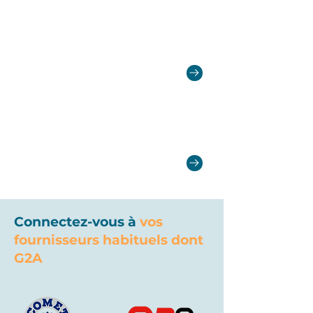
Visualisez vos chiffres
Visualisez en 1 clic votre CA, vos marges et la
valeur de votre stock.
Optimisez votre atelier
Planifiez vos réparations et travaillez en
collaboration avec vos techniciens.
Connectez-vous à
vos
fournisseurs habituels dont
G2A