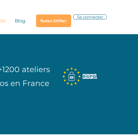
Se connecter
nts
Blog
Testez Shifter
+1200 ateliers
los en France