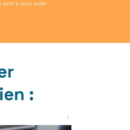
 prêt à vous aider
er
en :