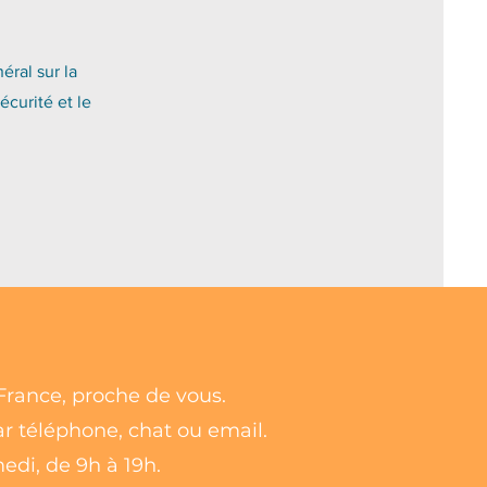
ral sur la
écurité et le
France, proche de vous.
ar téléphone, chat ou email.
edi, de 9h à 19h.