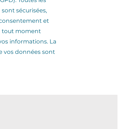
GPD). Toutes les
 sont sécurisées,
e consentement et
à tout moment
vos informations. La
 de vos données sont