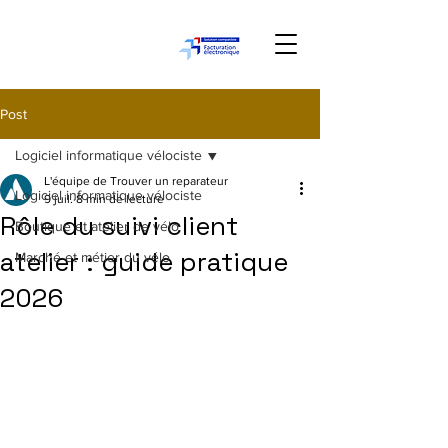
Post
Logiciel informatique vélociste
L'équipe de Trouver un reparateur
Logiciel informatique vélociste
9 juil.
8 min de lecture
Rôle du suivi client
Boutique et atelier de vélo
atelier : guide pratique
Marché et métier du vélo
2026