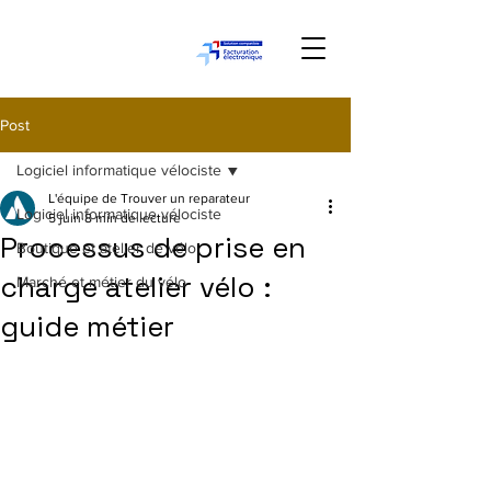
Post
Logiciel informatique vélociste
L'équipe de Trouver un reparateur
Logiciel informatique vélociste
5 juin
8 min de lecture
Processus de prise en
Boutique et atelier de vélo
charge atelier vélo :
Marché et métier du vélo
guide métier