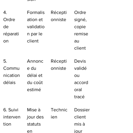
4. 
Formalis
Récepti
Ordre 
Ordre 
ation et 
onniste
signé, 
de 
validatio
copie 
réparati
n par le 
remise 
on
client
au 
client
5. 
Annonc
Récepti
Devis 
Commu
e du 
onniste
validé 
nication 
délai et 
ou 
délais
du coût 
accord 
estimé
oral 
tracé
6. Suivi 
Mise à 
Technic
Dossier 
interven
jour des 
ien
client 
tion
statuts 
mis à 
en 
jour