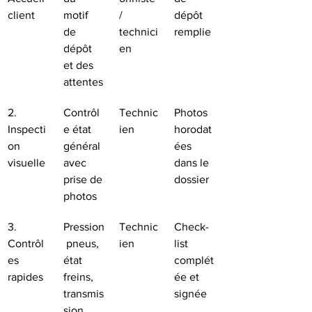
client
motif 
/ 
dépôt 
de 
technici
remplie
dépôt 
en
et des 
attentes
2. 
Contrôl
Technic
Photos 
Inspecti
e état 
ien
horodat
on 
général 
ées 
visuelle
avec 
dans le 
prise de 
dossier
photos
3. 
Pression
Technic
Check-
Contrôl
 pneus, 
ien
list 
es 
état 
complét
rapides
freins, 
ée et 
transmis
signée
sion