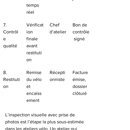
temps 
réel
7. 
Vérificat
Chef 
Bon de 
Contrôl
ion 
d’atelier
contrôle
e 
finale 
 signé
qualité
avant 
restituti
on
8. 
Remise 
Récepti
Facture 
Restituti
du vélo 
onniste
émise, 
on
et 
dossier 
encaiss
clôturé
ement
L’inspection visuelle avec prise de 
photos est l’étape la plus sous-estimée 
dans les ateliers vélo. Un atelier qui 