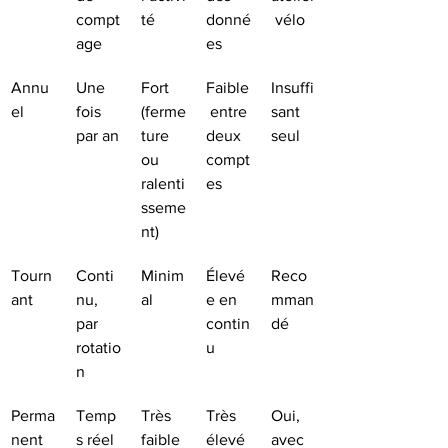
compt
té
donné
 vélo
age
es
Annu
Une 
Fort 
Faible
Insuffi
el
fois 
(ferme
 entre 
sant 
par an
ture 
deux 
seul
ou 
compt
ralenti
es
sseme
nt)
Tourn
Conti
Minim
Élevé
Reco
ant
nu, 
al
e en 
mman
par 
contin
dé
rotatio
u
n
Perma
Temp
Très 
Très 
Oui, 
nent
s réel 
faible
élevé
avec 