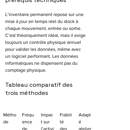
prérequis techniques
L’inventaire permanent repose sur une 
mise à jour en temps réel du stock à 
chaque mouvement, entrée ou sortie. 
C’est théoriquement idéal, mais il exige 
toujours un contrôle physique annuel 
pour valider les données, même avec 
un logiciel performant. Les données 
informatiques ne dispensent pas du 
comptage physique.
Tableau comparatif des 
trois méthodes
Métho
Fréqu
Impac
Fiabili
Adapt
de
ence 
t sur 
té 
é 
de 
l’activi
des 
atelier