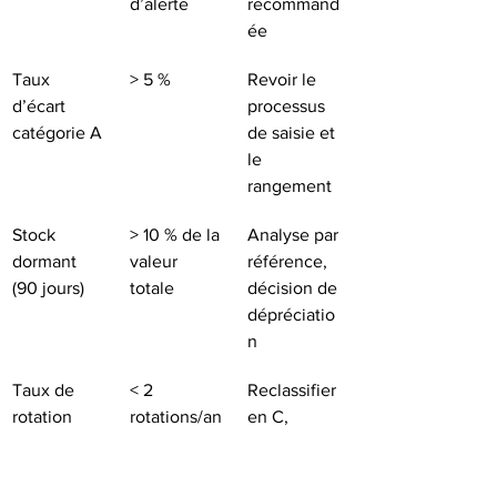
d’alerte
recommand
ée
Taux 
> 5 %
Revoir le 
d’écart 
processus 
catégorie A
de saisie et 
le 
rangement
Stock 
> 10 % de la 
Analyse par 
dormant 
valeur 
référence, 
(90 jours)
totale
décision de 
dépréciatio
n
Taux de 
< 2 
Reclassifier 
rotation 
rotations/an
en C, 
faible
 sur 
réduire les 
catégorie B
commandes