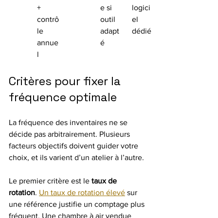
+ 
e si 
logici
contrô
outil 
el 
le 
adapt
dédié
annue
é
l
Critères pour fixer la 
fréquence optimale
La fréquence des inventaires ne se 
décide pas arbitrairement. Plusieurs 
facteurs objectifs doivent guider votre 
choix, et ils varient d’un atelier à l’autre.
Le premier critère est le 
taux de 
rotation
. 
Un taux de rotation élevé
 sur 
une référence justifie un comptage plus 
fréquent. Une chambre à air vendue 