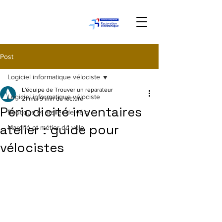
Post
Logiciel informatique vélociste
L'équipe de Trouver un reparateur
Logiciel informatique vélociste
21 mai
9 min de lecture
Périodicité inventaires
Boutique et atelier de vélo
atelier : guide pour
Marché et métier du vélo
vélocistes