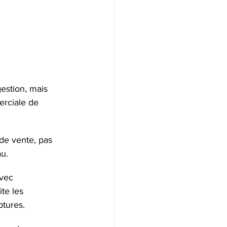
gestion, mais 
erciale de 
 de vente, pas 
u.
vec 
te les 
ptures.