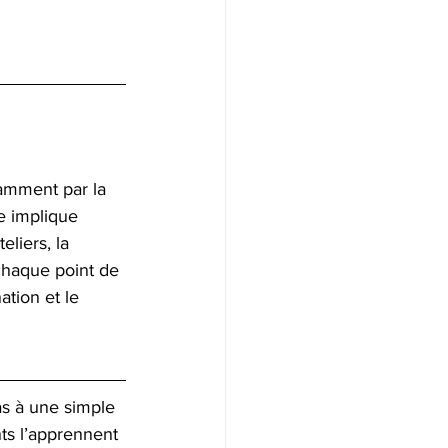
tamment par la 
le implique 
eliers, la 
 chaque point de 
ation et le 
as à une simple 
ts l’apprennent 