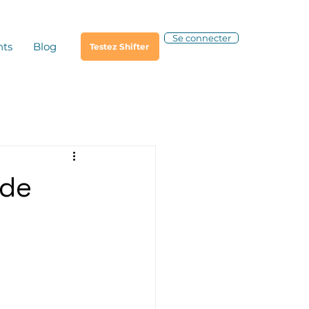
Se connecter
nts
Blog
Testez Shifter
ide