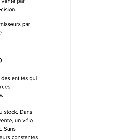
 vente par 
cision.
nisseurs par 
e 
o
des entités qui 
rces 
e.
u stock. Dans 
ente, un vélo 
. Sans 
eurs constantes 