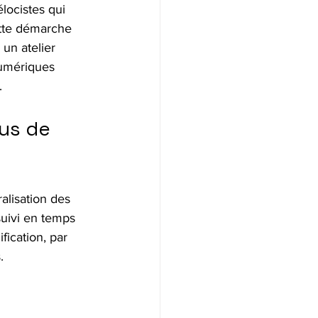
élocistes qui 
ette démarche 
 un atelier 
numériques 
.
us de 
ralisation des 
suivi en temps 
fication, par 
.