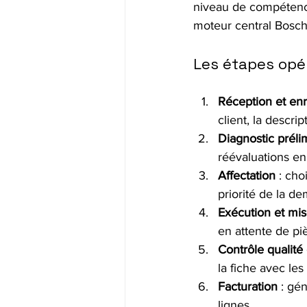
niveau de compétence
moteur central Bosch
Les étapes opér
Réception et en
client, la descri
Diagnostic préli
réévaluations en
Affectation
 : cho
priorité de la d
Exécution et mise
en attente de piè
Contrôle qualité 
la fiche avec les
Facturation
 : gé
lignes.