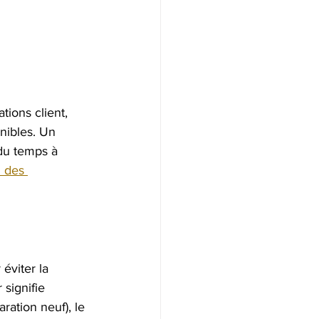
ions client, 
nibles. Un 
 du temps à 
n des 
 éviter la 
 signifie 
ration neuf), le 