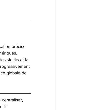
cation précise 
mériques. 
des stocks et la 
 progressivement 
nce globale de 
centraliser, 
tir 