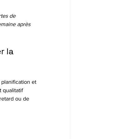
tes de 
emaine après 
 la 
 planification et 
qualitatif 
retard ou de 