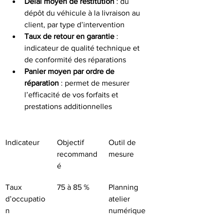
Délai moyen de restitution
 : du 
dépôt du véhicule à la livraison au 
client, par type d’intervention
Taux de retour en garantie
 : 
indicateur de qualité technique et 
de conformité des réparations
Panier moyen par ordre de 
réparation
 : permet de mesurer 
l’efficacité de vos forfaits et 
prestations additionnelles
Indicateur
Objectif 
Outil de 
recommand
mesure
é
Taux 
75 à 85 %
Planning 
d’occupatio
atelier 
n 
numérique