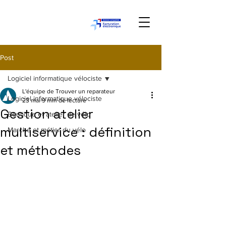
Post
Logiciel informatique vélociste
L'équipe de Trouver un reparateur
Logiciel informatique vélociste
23 mai
9 min de lecture
Gestion atelier
Boutique et atelier de vélo
multiservice : définition
Marché et métier du vélo
et méthodes