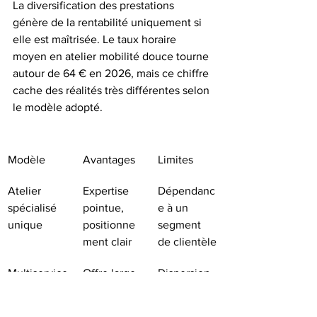
La diversification des prestations 
génère de la rentabilité uniquement si 
elle est maîtrisée. Le taux horaire 
moyen en atelier mobilité douce tourne 
autour de 64 € en 2026, mais ce chiffre 
cache des réalités très différentes selon 
le modèle adopté.
Modèle
Avantages
Limites
Atelier 
Expertise 
Dépendanc
spécialisé 
pointue, 
e à un 
unique
positionne
segment 
ment clair
de clientèle
Multiservice
Offre large, 
Dispersion, 
 sans 
peu 
marges 
coordinatio
d’investisse
difficiles à 