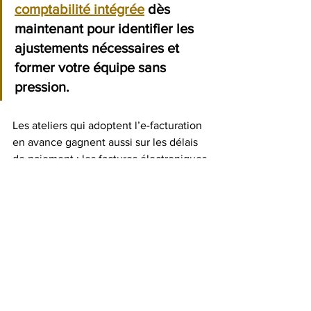
comptabilité intégrée
 dès 
maintenant pour identifier les 
ajustements nécessaires et 
former votre équipe sans 
pression.
Les ateliers qui adoptent l’e-facturation 
en avance gagnent aussi sur les délais 
de paiement : les factures électroniques 
sont traitées plus vite par les services 
comptables des entreprises clientes, ce 
qui réduit mécaniquement les délais 
d’encaissement.
Passez à la vitesse 
supérieure avec Shifter