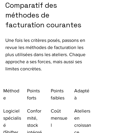
Comparatif des 
méthodes de 
facturation courantes
Une fois les critères posés, passons en 
revue les méthodes de facturation les 
plus utilisées dans les ateliers. Chaque 
approche a ses forces, mais aussi ses 
limites concrètes.
Méthod
Points 
Points 
Adapté 
e
forts
faibles
à
Logiciel 
Confor
Coût 
Ateliers 
spécialis
mité, 
mensue
en 
é 
stock 
l
croissan
(Shifter, 
intégré, 
ce