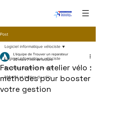
Post
Logiciel informatique vélociste
L'équipe de Trouver un reparateur
Logiciel informatique vélociste
30 mars
7 min de lecture
Facturation atelier vélo :
Boutique et atelier de vélo
méthodes pour booster
Marché et métier du vélo
votre gestion