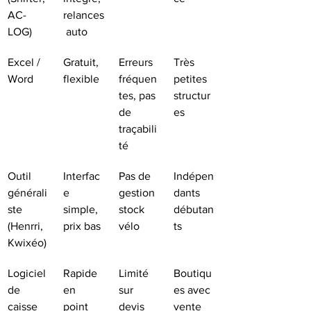
AC-
relances
LOG)
 auto
Excel / 
Gratuit, 
Erreurs 
Très 
Word
flexible
fréquen
petites 
tes, pas 
structur
de 
es
traçabili
té
Outil 
Interfac
Pas de 
Indépen
générali
e 
gestion 
dants 
ste 
simple, 
stock 
débutan
(Henrri, 
prix bas
vélo
ts
Kwixéo)
Logiciel 
Rapide 
Limité 
Boutiqu
de 
en 
sur 
es avec 
caisse 
point 
devis 
vente 