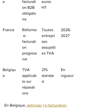
e
facturati
euros 
on B2B 
HT
obligato
ire
France
Réforme
Toutes 
2026-
 e-
entrepri
2027
facturati
ses 
on 
assujetti
progress
es TVA
ive
Belgiqu
TVA 
21% 
En 
e
applicab
standar
vigueur
le sur 
d
réparati
ons
En Belgique, 
anticiper l’e-facturation 