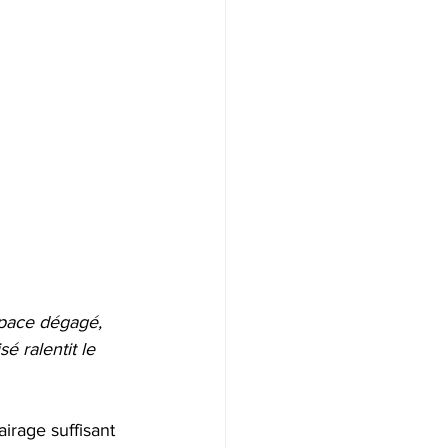
space dégagé, 
é ralentit le 
airage suffisant 