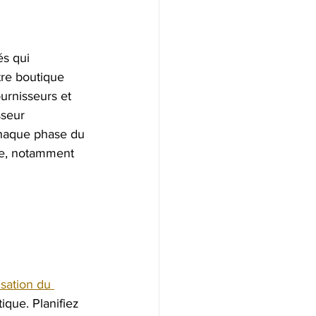
és qui 
tre boutique 
urnisseurs et 
sseur 
chaque phase du 
te, notamment 
isation du 
ique. Planifiez 