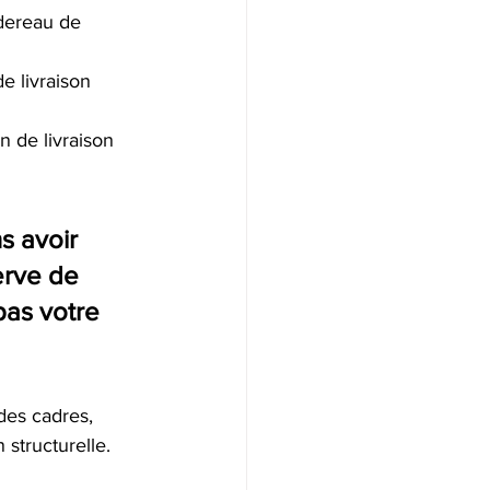
dereau de 
e livraison 
on de livraison 
s avoir 
erve de 
pas votre 
des cadres, 
structurelle. 