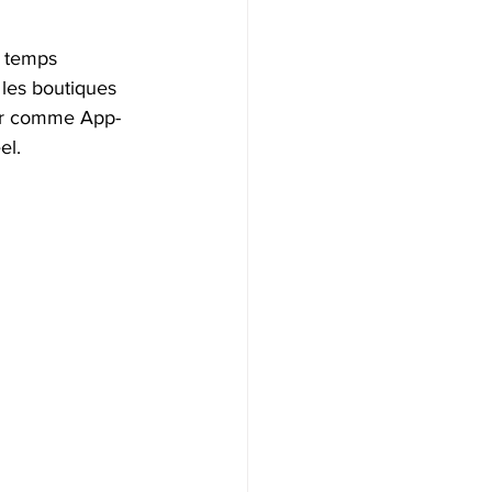
e temps 
 les boutiques 
ier comme App-
el.