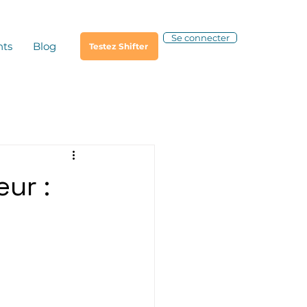
Se connecter
nts
Blog
Testez Shifter
ur :