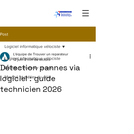
Post
Logiciel informatique vélociste
L'équipe de Trouver un reparateur
Logiciel informatique vélociste
12 juin
8 min de lecture
Détection pannes via
Boutique et atelier de vélo
logiciel : guide
Marché et métier du vélo
technicien 2026