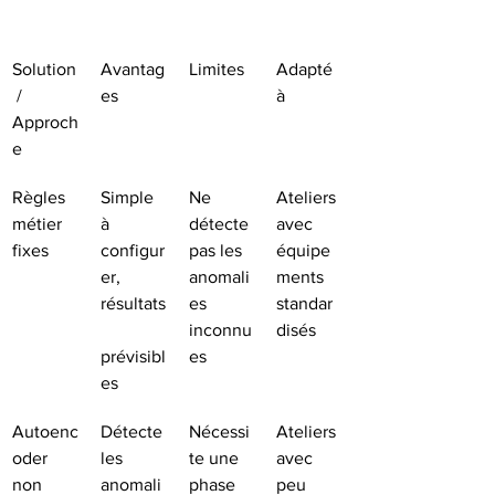
Solution
Avantag
Limites
Adapté 
 / 
es
à
Approch
e
Règles 
Simple 
Ne 
Ateliers 
métier 
à 
détecte 
avec 
fixes
configur
pas les 
équipe
er, 
anomali
ments 
résultats
es 
standar
inconnu
disés
prévisibl
es
es
Autoenc
Détecte 
Nécessi
Ateliers 
oder 
les 
te une 
avec 
non 
anomali
phase 
peu 