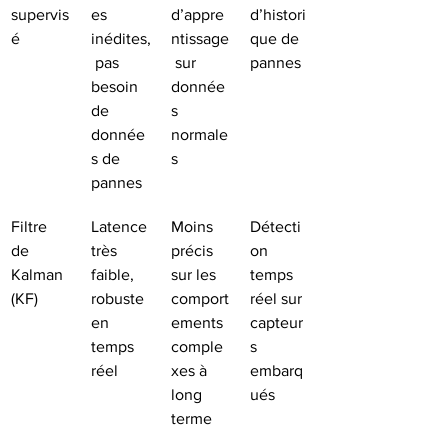
supervis
es 
d’appre
d’histori
é
inédites,
ntissage
que de 
 pas 
 sur 
pannes
besoin 
donnée
de 
s 
donnée
normale
s de 
s
pannes
Filtre 
Latence 
Moins 
Détecti
de 
très 
précis 
on 
Kalman 
faible, 
sur les 
temps 
(KF)
robuste 
comport
réel sur 
en 
ements 
capteur
temps 
comple
s 
réel
xes à 
embarq
long 
ués
terme