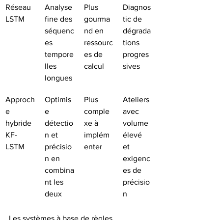
Réseau 
Analyse 
Plus 
Diagnos
LSTM
fine des 
gourma
tic de 
séquenc
nd en 
dégrada
es 
ressourc
tions 
tempore
es de 
progres
lles 
calcul
sives
longues
Approch
Optimis
Plus 
Ateliers 
e 
e 
comple
avec 
hybride 
détectio
xe à 
volume 
KF-
n et 
implém
élevé 
LSTM
précisio
enter
et 
n en 
exigenc
combina
es de 
nt les 
précisio
deux
n
Les systèmes à base de règles 