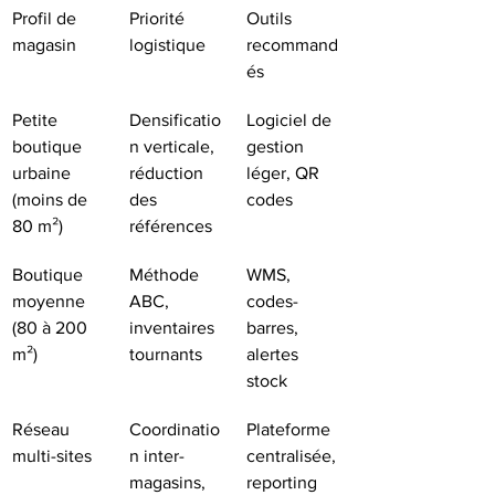
Profil de 
Priorité 
Outils 
magasin
logistique
recommand
és
Petite 
Densificatio
Logiciel de 
boutique 
n verticale, 
gestion 
urbaine 
réduction 
léger, QR 
(moins de 
des 
codes
80 m²)
références
Boutique 
Méthode 
WMS, 
moyenne 
ABC, 
codes-
(80 à 200 
inventaires 
barres, 
m²)
tournants
alertes 
stock
Réseau 
Coordinatio
Plateforme 
multi-sites
n inter-
centralisée, 
magasins, 
reporting 