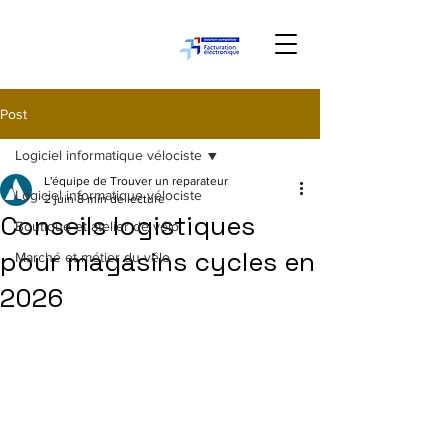
Post
Logiciel informatique vélociste
L'équipe de Trouver un reparateur
Logiciel informatique vélociste
2 juin
8 min de lecture
Conseils logistiques
Boutique et atelier de vélo
pour magasins cycles en
Marché et métier du vélo
2026