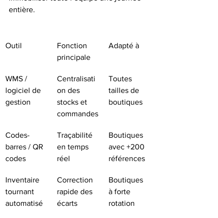
entière.
Outil
Fonction 
Adapté à
principale
WMS / 
Centralisati
Toutes 
logiciel de 
on des 
tailles de 
gestion
stocks et 
boutiques
commandes
Codes-
Traçabilité 
Boutiques 
barres / QR 
en temps 
avec +200 
codes
réel
références
Inventaire 
Correction 
Boutiques 
tournant 
rapide des 
à forte 
automatisé
écarts
rotation