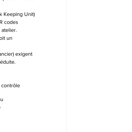
k Keeping Unit) 
R codes 
atelier.
it un 
ancier) exigent 
éduite.
contrôle
u 
e