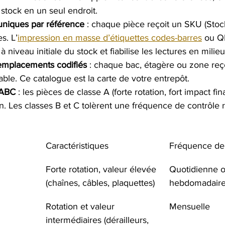
tock en un seul endroit.
 uniques par référence
 : chaque pièce reçoit un SKU (Stoc
s. L’
impression en masse d’étiquettes codes-barres
 ou Q
 niveau initiale du stock et fiabilise les lectures en milieu 
emplacements codifiés
 : chaque bac, étagère ou zone reço
able. Ce catalogue est la carte de votre entrepôt.
n ABC
 : les pièces de classe A (forte rotation, fort impact fin
en. Les classes B et C tolèrent une fréquence de contrôle r
Caractéristiques
Fréquence de 
Forte rotation, valeur élevée 
Quotidienne o
(chaînes, câbles, plaquettes)
hebdomadair
Rotation et valeur 
Mensuelle
intermédiaires (dérailleurs, 