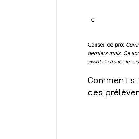
C
Conseil de pro:
Comme
derniers mois. Ce sont
avant de traiter le re
Comment str
des prélève