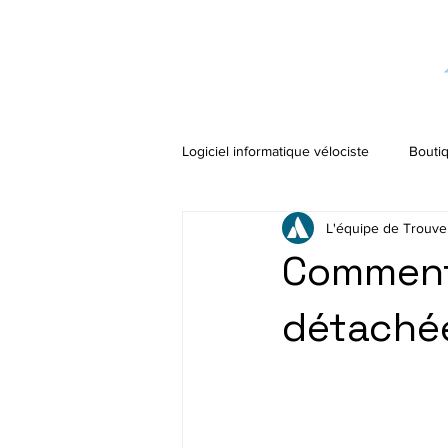
Logiciel informatique vélociste
Boutiq
L'équipe de Trouve
Comment 
détachée