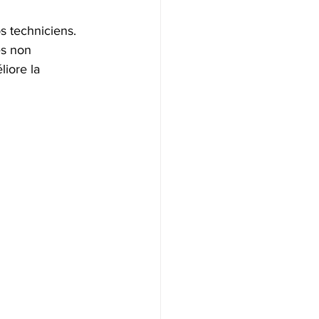
s techniciens. 
s non 
liore la 