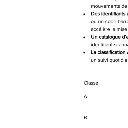
mouvements de s
Des identifiants
ou un code-barre
accélère la mise à
Un catalogue d’
identifiant scann
La classificatio
un suivi quotidi
Classe
A
B