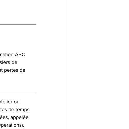
ication ABC 
siers de 
et pertes de 
telier ou 
rtes de temps 
hées, appelée 
erations), 