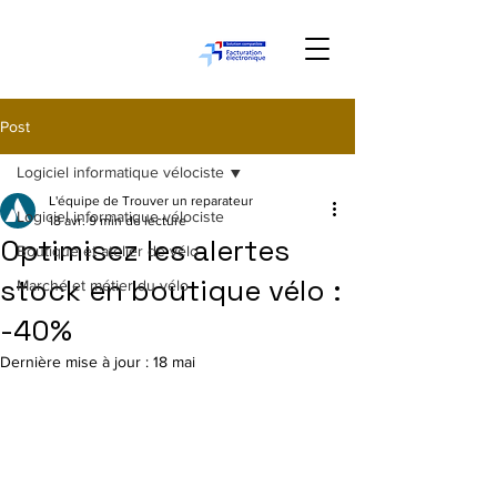
Post
Logiciel informatique vélociste
L'équipe de Trouver un reparateur
Logiciel informatique vélociste
18 avr.
9 min de lecture
Optimisez les alertes
Boutique et atelier de vélo
stock en boutique vélo :
Marché et métier du vélo
-40%
Dernière mise à jour :
18 mai