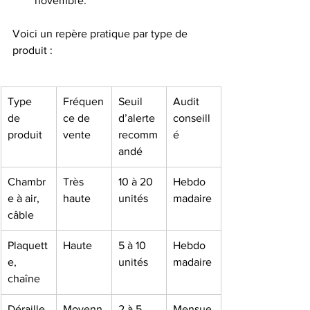
novembre.
Voici un repère pratique par type de 
produit :
Type 
Fréquen
Seuil 
Audit 
de 
ce de 
d’alerte 
conseill
produit
vente
recomm
é
andé
Chambr
Très 
10 à 20 
Hebdo
e à air, 
haute
unités
madaire
câble
Plaquett
Haute
5 à 10 
Hebdo
e, 
unités
madaire
chaîne
Déraille
Moyenn
2 à 5 
Mensue